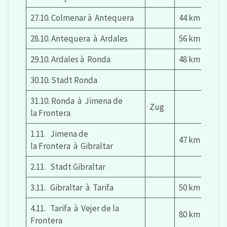
27.10. Colmenar à Antequera
44 km
28.10. Antequera à Ardales
56 km
29.10. Ardales à Ronda
48 km
30.10. Stadt Ronda
31.10. Ronda à Jimena de
Zug
la Frontera
1.11. Jimena de
47 km
la Frontera à Gibraltar
2.11. Stadt Gibraltar
3.11. Gibraltar à Tarifa
50 km
4.11. Tarifa à Vejer de la
80 km
Frontera