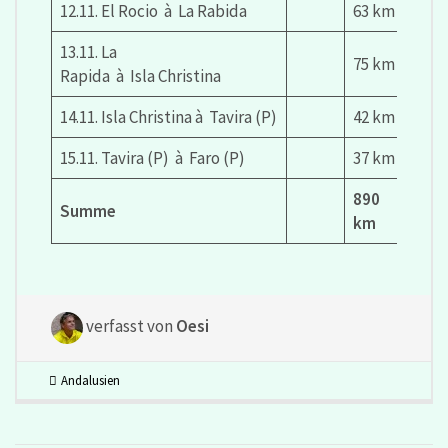
12.11. El Rocio à La Rabida
63 km
13.11. La
75 km
Rapida à Isla Christina
14.11. Isla Christina à Tavira (P)
42 km
15.11. Tavira (P) à Faro (P)
37 km
890
Summe
km
verfasst von
Oesi
Andalusien