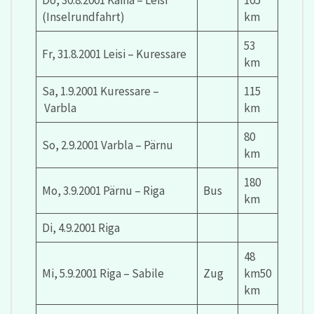
Do, 30.8.2001 Kaina – Leisi
105
(Inselrundfahrt)
km
53
Fr, 31.8.2001 Leisi – Kuressare
km
Sa, 1.9.2001 Kuressare –
115
Varbla
km
80
So, 2.9.2001 Varbla – Pärnu
km
180
Mo, 3.9.2001 Pärnu – Riga
Bus
km
Di, 4.9.2001 Riga
48
Mi, 5.9.2001 Riga – Sabile
Zug
km50
km